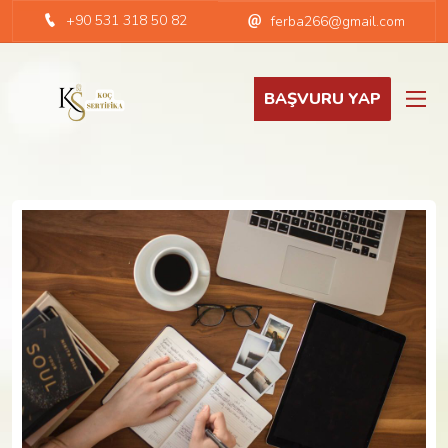
+90 531 318 50 82
ferba266@gmail.com
BAŞVURU YAP