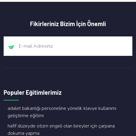
Fikirleriniz Bizim İçin Önemli
Populer Eğitimlerimiz
adalet bakanliği personeli̇ne yöneli̇k klavye kullanimi
geli̇şti̇rme eği̇ti̇mi̇
hafi̇f düzeyde oti̇zm engeli̇ olan bi̇reyler i̇çi̇n çarpana
dokuma yapma