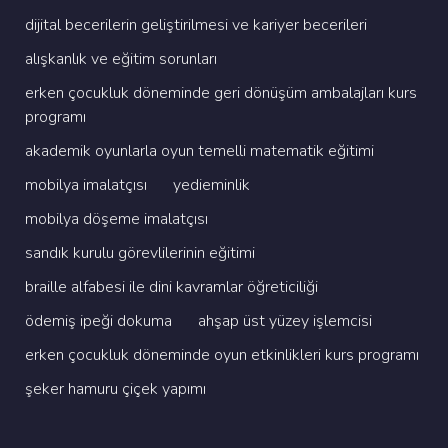
di̇ji̇tal beceri̇leri̇n geli̇şti̇ri̇lmesi̇ ve kari̇yer beceri̇leri̇
alişkanlik ve eği̇ti̇m sorunlari
erken çocukluk dönemi̇nde geri̇ dönüşüm ambalajlari kurs
programi
akademi̇k oyunlarla oyun temelli̇ matemati̇k eği̇ti̇mi̇
mobi̇lya i̇malatçisi
yedi̇emi̇nli̇k
mobi̇lya döşeme i̇malatçisi
sandik kurulu görevli̇leri̇ni̇n eği̇ti̇mi̇
brai̇lle alfabesi̇ i̇le di̇ni̇ kavramlar öğreti̇ci̇li̇ği̇
ödemi̇ş i̇peği̇ dokuma
ahşap üst yüzey i̇şlemci̇si̇
erken çocukluk dönemi̇nde oyun etki̇nli̇kleri̇ kurs programi
şeker hamuru çi̇çek yapimi