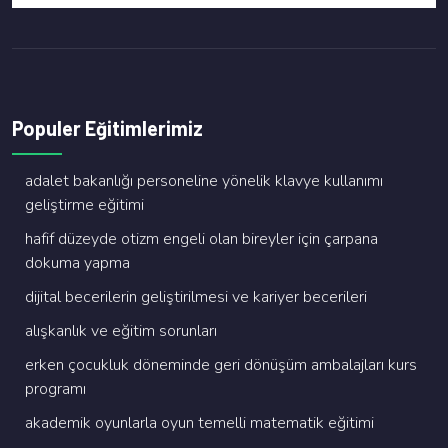
Populer Eğitimlerimiz
adalet bakanliği personeli̇ne yöneli̇k klavye kullanimi
geli̇şti̇rme eği̇ti̇mi̇
hafi̇f düzeyde oti̇zm engeli̇ olan bi̇reyler i̇çi̇n çarpana
dokuma yapma
di̇ji̇tal beceri̇leri̇n geli̇şti̇ri̇lmesi̇ ve kari̇yer beceri̇leri̇
alişkanlik ve eği̇ti̇m sorunlari
erken çocukluk dönemi̇nde geri̇ dönüşüm ambalajlari kurs
programi
akademi̇k oyunlarla oyun temelli̇ matemati̇k eği̇ti̇mi̇