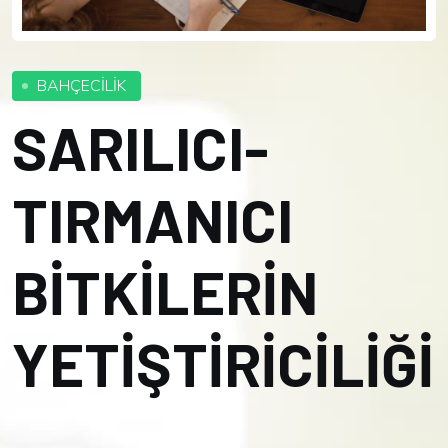
BAHÇECİLİK
SARILICI-
TIRMANICI
BİTKİLERİN
YETİŞTİRİCİLİĞİ