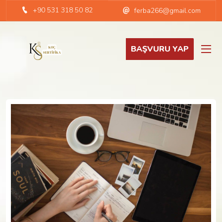
+90 531 318 50 82
ferba266@gmail.com
BAŞVURU YAP