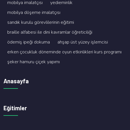
mobi̇lya i̇malatçisi
yedi̇emi̇nli̇k
mobi̇lya döşeme i̇malatçisi
sandik kurulu görevli̇leri̇ni̇n eği̇ti̇mi̇
brai̇lle alfabesi̇ i̇le di̇ni̇ kavramlar öğreti̇ci̇li̇ği̇
ödemi̇ş i̇peği̇ dokuma
ahşap üst yüzey i̇şlemci̇si̇
erken çocukluk dönemi̇nde oyun etki̇nli̇kleri̇ kurs programi
şeker hamuru çi̇çek yapimi
Anasayfa
Eğitimler