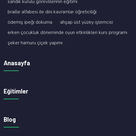
sandik kurulu görevli̇leri̇ni̇n eği̇ti̇mi̇
brai̇lle alfabesi̇ i̇le di̇ni̇ kavramlar öğreti̇ci̇li̇ği̇
ödemi̇ş i̇peği̇ dokuma
ahşap üst yüzey i̇şlemci̇si̇
erken çocukluk dönemi̇nde oyun etki̇nli̇kleri̇ kurs programi
şeker hamuru çi̇çek yapimi
Anasayfa
Eğitimler
Blog