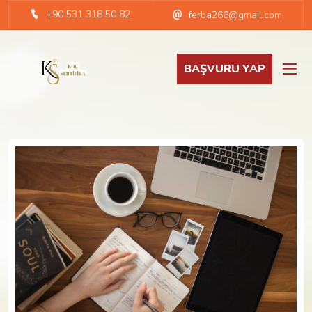
+90 531 318 50 82
ferba266@gmail.com
BAŞVURU YAP