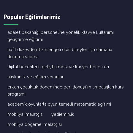
Populer Eğitimlerimiz
adalet bakanliği personeli̇ne yöneli̇k klavye kullanimi
geli̇şti̇rme eği̇ti̇mi̇
hafi̇f düzeyde oti̇zm engeli̇ olan bi̇reyler i̇çi̇n çarpana
dokuma yapma
di̇ji̇tal beceri̇leri̇n geli̇şti̇ri̇lmesi̇ ve kari̇yer beceri̇leri̇
alişkanlik ve eği̇ti̇m sorunlari
erken çocukluk dönemi̇nde geri̇ dönüşüm ambalajlari kurs
programi
akademi̇k oyunlarla oyun temelli̇ matemati̇k eği̇ti̇mi̇
mobi̇lya i̇malatçisi
yedi̇emi̇nli̇k
mobi̇lya döşeme i̇malatçisi