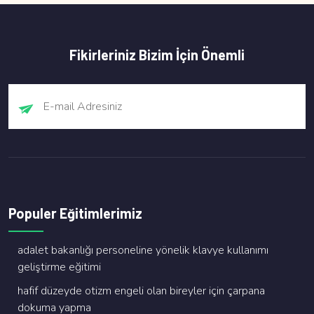
Fikirleriniz Bizim İçin Önemli
Populer Eğitimlerimiz
adalet bakanliği personeli̇ne yöneli̇k klavye kullanimi
geli̇şti̇rme eği̇ti̇mi̇
hafi̇f düzeyde oti̇zm engeli̇ olan bi̇reyler i̇çi̇n çarpana
dokuma yapma