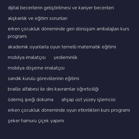
di̇ji̇tal beceri̇leri̇n geli̇şti̇ri̇lmesi̇ ve kari̇yer beceri̇leri̇
alişkanlik ve eği̇ti̇m sorunlari
erken çocukluk dönemi̇nde geri̇ dönüşüm ambalajlari kurs
programi
akademi̇k oyunlarla oyun temelli̇ matemati̇k eği̇ti̇mi̇
mobi̇lya i̇malatçisi
yedi̇emi̇nli̇k
mobi̇lya döşeme i̇malatçisi
sandik kurulu görevli̇leri̇ni̇n eği̇ti̇mi̇
brai̇lle alfabesi̇ i̇le di̇ni̇ kavramlar öğreti̇ci̇li̇ği̇
ödemi̇ş i̇peği̇ dokuma
ahşap üst yüzey i̇şlemci̇si̇
erken çocukluk dönemi̇nde oyun etki̇nli̇kleri̇ kurs programi
şeker hamuru çi̇çek yapimi