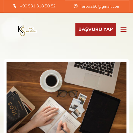
+90 531 318 50 82
ferba266@gmail.com
BAŞVURU YAP