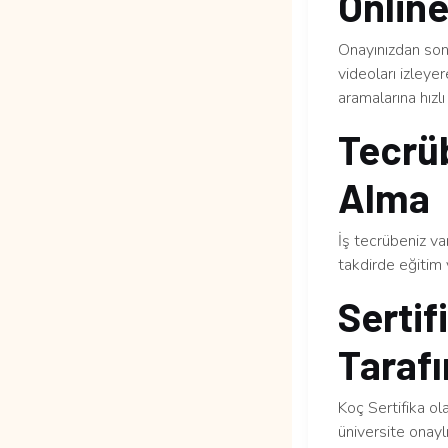
Online
Onayınızdan sonr
videoları izleye
aramalarına hızlı 
Tecrüb
Alma
İş tecrübeniz v
takdirde eğitim 
Sertif
Tarafı
Koç Sertifika ol
üniversite onaylı