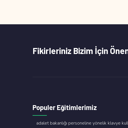
Fikirleriniz Bizim İçin Öne
Populer Eğitimlerimiz
adalet bakanliği personeli̇ne yöneli̇k klavye kullan