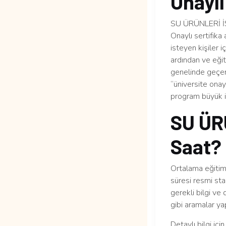
Onaylı
SU ÜRÜNLERİ İŞL
Onaylı sertifika
isteyen kişiler 
ardından ve eği
genelinde geçerli
“üniversite ona
program büyük i
SU ÜR
Saat?
Ortalama eğitim 
süresi resmi sta
gerekli bilgi ve
gibi aramalar yap
Detaylı bilgi içi