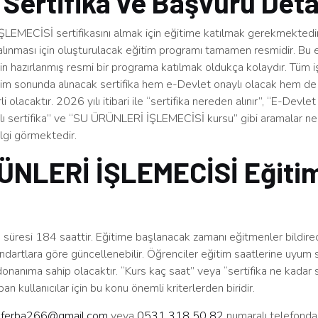
 Sertifika ve Başvuru Deta
EMECİSİ sertifikasını almak için eğitime katılmak gerekmektedi
 alınması için oluşturulacak eğitim programı tamamen resmidir. Bu 
için hazırlanmış resmi bir programa katılmak oldukça kolaydır. Tüm i
tim sonunda alınacak sertifika hem e-Devlet onaylı olacak hem de
 olacaktır. 2026 yılı itibari ile “sertifika nereden alınır”, “E-Devlet
ylı sertifika” ve “SU ÜRÜNLERİ İŞLEMECİSİ kursu” gibi aramalar n
lgi görmektedir.
ÜNLERİ İŞLEMECİSİ Eğitim
süresi 184 saattir. Eğitime başlanacak zamanı eğitmenler bildirec
ndartlara göre güncellenebilir. Öğrenciler eğitim saatlerine uyum 
 donanıma sahip olacaktır. “Kurs kaç saat” veya “sertifika ne kadar s
an kullanıcılar için bu konu önemli kriterlerden biridir.
n
ferba266@gmail.com
veya
0531 318 50 82
numaralı telefonda