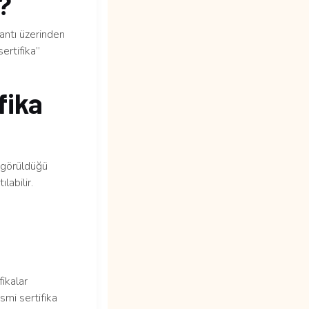
m?
lantı üzerinden
ertifika”
fika
n görüldüğü
labilir.
fikalar
smi sertifika