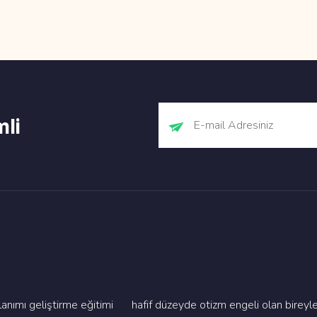
mli
imi geli̇şti̇rme eği̇ti̇mi̇
hafi̇f düzeyde oti̇zm engeli̇ olan bi̇re