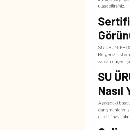
ulaşabilirsiniz.
Sertif
Görün
SU ÜRÜNLERİ İŞL
Belgeniz sisteme
zaman düşer” şek
SU ÜR
Nasıl 
Aşağıdaki başvur
danışmanlarımız 
alınır”, “nasıl al