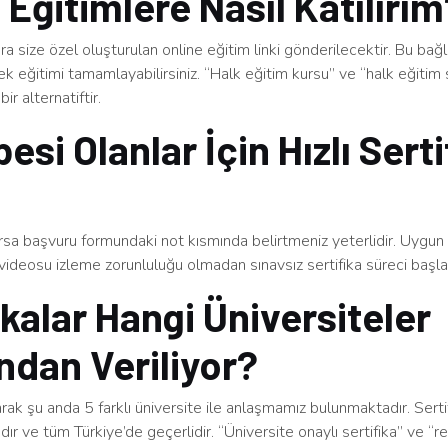
 Eğitimlere Nasıl Katılırı
a size özel oluşturulan online eğitim linki gönderilecektir. Bu bağ
rek eğitimi tamamlayabilirsiniz. “Halk eğitim kursu” ve “halk eğitim s
bir alternatiftir.
esi Olanlar İçin Hızlı Serti
arsa başvuru formundaki not kısmında belirtmeniz yeterlidir. Uygu
videosu izleme zorunluluğu olmadan sınavsız sertifika süreci başlatı
ikalar Hangi Üniversiteler
ndan Veriliyor?
arak şu anda 5 farklı üniversite ile anlaşmamız bulunmaktadır. Serti
dır ve tüm Türkiye’de geçerlidir. “Üniversite onaylı sertifika” ve “re