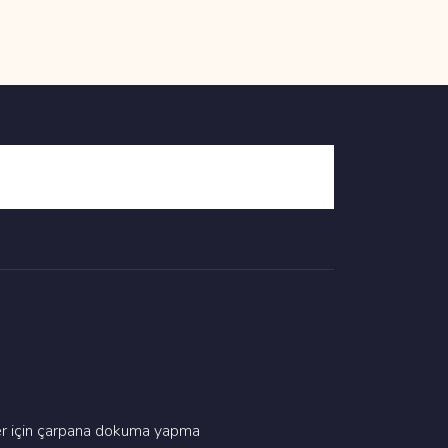
yler i̇çi̇n çarpana dokuma yapma