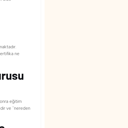
aktadır.
ertifika ne
urusu
sonra eğitim
edir ve “nereden