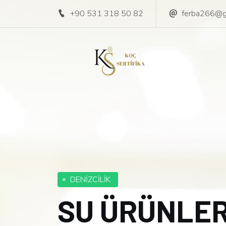
+90 531 318 50 82
ferba266@g
DENİZCİLİK
SU ÜRÜNLER