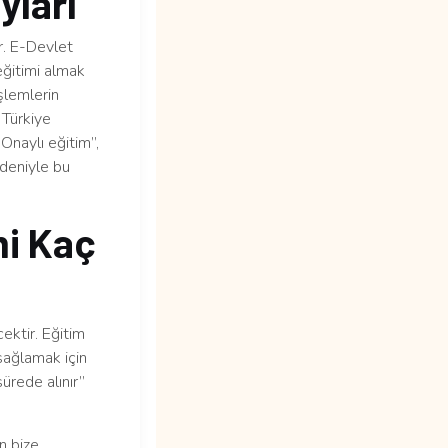
yları
r. E-Devlet
eğitimi almak
şlemlerin
 Türkiye
 Onaylı eğitim”,
edeniyle bu
i Kaç
ektir. Eğitim
sağlamak için
ürede alınır”
n bize