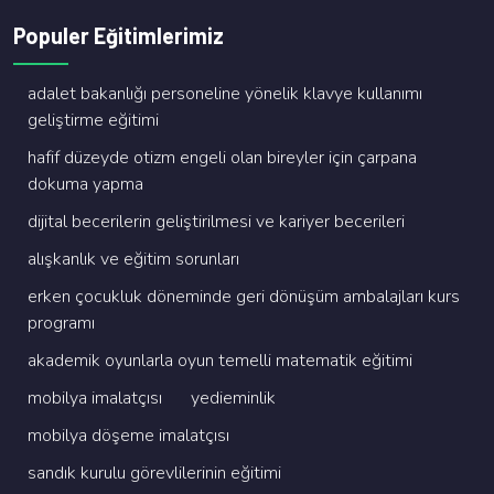
Populer Eğitimlerimiz
adalet bakanliği personeli̇ne yöneli̇k klavye kullanimi
geli̇şti̇rme eği̇ti̇mi̇
hafi̇f düzeyde oti̇zm engeli̇ olan bi̇reyler i̇çi̇n çarpana
dokuma yapma
di̇ji̇tal beceri̇leri̇n geli̇şti̇ri̇lmesi̇ ve kari̇yer beceri̇leri̇
alişkanlik ve eği̇ti̇m sorunlari
erken çocukluk dönemi̇nde geri̇ dönüşüm ambalajlari kurs
programi
akademi̇k oyunlarla oyun temelli̇ matemati̇k eği̇ti̇mi̇
mobi̇lya i̇malatçisi
yedi̇emi̇nli̇k
mobi̇lya döşeme i̇malatçisi
sandik kurulu görevli̇leri̇ni̇n eği̇ti̇mi̇