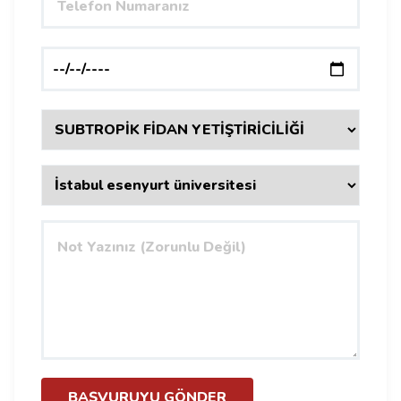
BAŞVURUYU GÖNDER