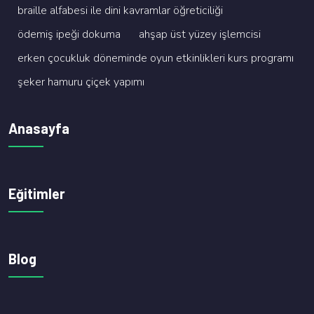
brai̇lle alfabesi̇ i̇le di̇ni̇ kavramlar öğreti̇ci̇li̇ği̇
ödemi̇ş i̇peği̇ dokuma
ahşap üst yüzey i̇şlemci̇si̇
erken çocukluk dönemi̇nde oyun etki̇nli̇kleri̇ kurs programi
şeker hamuru çi̇çek yapimi
Anasayfa
Eğitimler
Blog