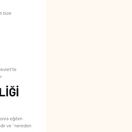
n bize
Devlet’te
r.
LİĞİ
sonra eğitim
edir ve “nereden