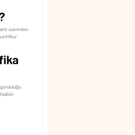
m?
lantı üzerinden
ertifika”
fika
n görüldüğü
labilir.