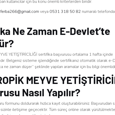
an kullanıcılar için bu konu önemli kriterlerden biridir.
n
ferba266@gmail.com
veya
0531 318 50 82
numaralı telefonda
ika Ne Zaman E-Devlet’te
ür?
 YETİŞTİRİCİLİĞİ sertifika başvurusu ortalama 1 hafta içinde
r. Belgeniz sisteme işlendiğinde sertifikanız otomatik olarak e-
ika ne zaman düşer” şeklinde yapılan aramalar için bu bilgi önemlidi
OPİK MEYVE YETİŞTİRİCİ
usu Nasıl Yapılır?
u formunu doldurarak hızlıca kayıt oluşturabilirsiniz. Başvurudan 
sizinle iletişime geçecektir. Tüm süreç online olarak yürütülmekt