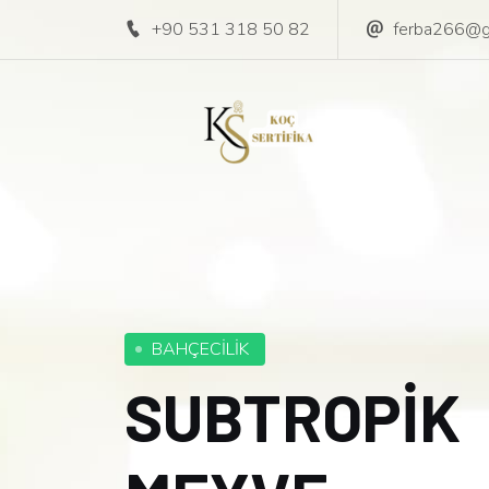
+90 531 318 50 82
ferba266@g
BAHÇECİLİK
SUBTROPİK