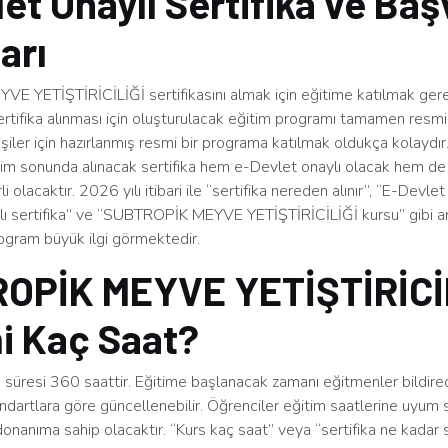
et Onaylı Sertifika ve Ba
arı
 YETİŞTİRİCİLİĞİ sertifikasını almak için eğitime katılmak ger
rtifika alınması için oluşturulacak eğitim programı tamamen resmid
şiler için hazırlanmış resmi bir programa katılmak oldukça kolaydır
tim sonunda alınacak sertifika hem e-Devlet onaylı olacak hem de
 olacaktır. 2026 yılı itibari ile “sertifika nereden alınır”, “E-Devlet
ylı sertifika” ve “SUBTROPİK MEYVE YETİŞTİRİCİLİĞİ kursu” gibi a
ogram büyük ilgi görmektedir.
OPİK MEYVE YETİŞTİRİCİ
i Kaç Saat?
süresi 360 saattir. Eğitime başlanacak zamanı eğitmenler bildirec
ndartlara göre güncellenebilir. Öğrenciler eğitim saatlerine uyum 
 donanıma sahip olacaktır. “Kurs kaç saat” veya “sertifika ne kadar s