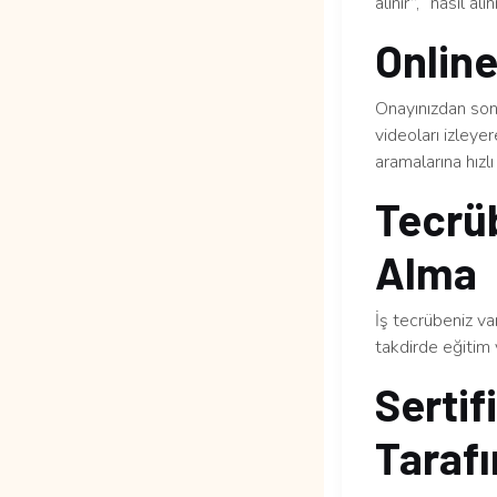
alınır”, “nasıl al
Online
Onayınızdan sonr
videoları izleye
aramalarına hızlı 
Tecrüb
Alma
İş tecrübeniz v
takdirde eğitim 
Sertif
Tarafı