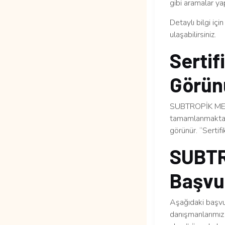
gibi aramalar yap
Detaylı bilgi içi
ulaşabilirsiniz.
Sertif
Görün
SUBTROPİK MEYVE
tamamlanmaktadı
görünür. “Sertif
SUBTR
Başvur
Aşağıdaki başvur
danışmanlarımız 