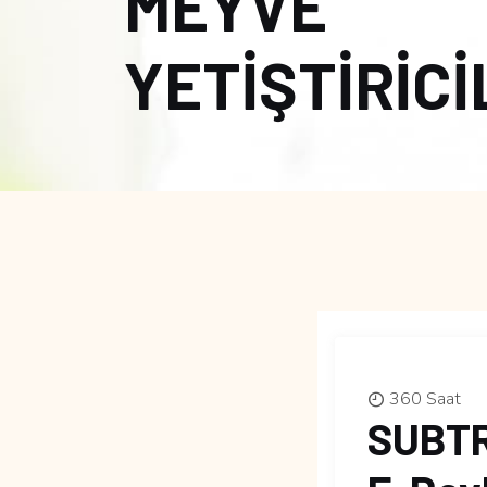
MEYVE
YETİŞTİRİCİ
360 Saat
SUBTR