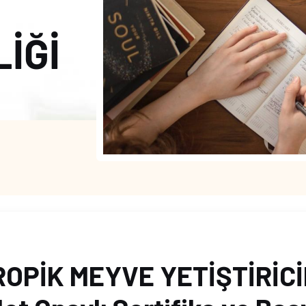
LİĞİ
OPİK MEYVE YETİŞTİRİCİL