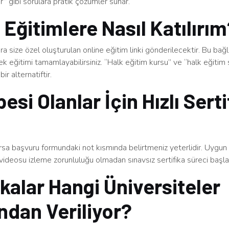
ınır” gibi sorulara pratik çözümler sunar.
 Eğitimlere Nasıl Katılırı
a size özel oluşturulan online eğitim linki gönderilecektir. Bu bağ
rek eğitimi tamamlayabilirsiniz. “Halk eğitim kursu” ve “halk eğitim s
bir alternatiftir.
esi Olanlar İçin Hızlı Serti
arsa başvuru formundaki not kısmında belirtmeniz yeterlidir. Uygu
videosu izleme zorunluluğu olmadan sınavsız sertifika süreci başlatı
ikalar Hangi Üniversiteler
ndan Veriliyor?