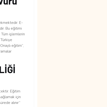
şvuru
ekmektedir. E-
ir. Bu eğitimi
. Tüm işlemlerin
 Türkiye
 Onaylı eğitim”,
ramalar
LİĞİ
ektir. Eğitim
sağlamak için
ürede alınır”