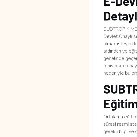
E-Devl
Detayl
SUBTROPİK MEYVE
Devlet Onaylı se
almak isteyen ki
ardından ve eği
genelinde geçerli
“üniversite ona
nedeniyle bu pr
SUBTR
Eğitim
Ortalama eğitim 
süresi resmi sta
gerekli bilgi ve