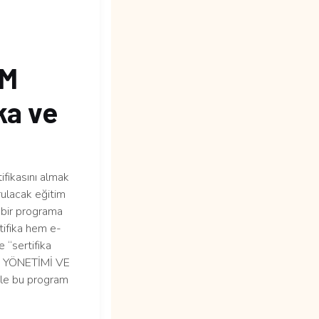
UM
ka ve
ikasını almak
rulacak eğitim
 bir programa
tifika hem e-
e “sertifika
UCU YÖNETİMİ VE
le bu program