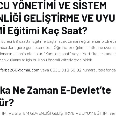
U YÖNETİMİ VE SİSTEM
LİĞİ GELİŞTİRME VE UY
İ Eğitimi Kaç Saat?
süresi 89 saattir. Eğitime başlanacak zamanı eğitmenler bildirece
ndartlara göre güncellenebilir. Öğrenciler eğitim saatlerine uyum 
 donanıma sahip olacaktır. “Kurs kaç saat” veya “sertifika ne kadar s
an kullanıcılar için bu konu önemli kriterlerden biridir.
n
ferba266@gmail.com
veya
0531 318 50 82
numaralı telefonda
ika Ne Zaman E-Devlet’te
ür?
Mİ VE SİSTEM GÜVENLİĞİ GELİŞTİRME VE UYUM EĞİTİMİ sertif