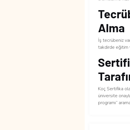
Tecrüb
Alma
İş tecrübeniz v
takdirde eğitim 
Sertif
Tarafı
Koç Sertifika ol
üniversite onaylı
programı” arama