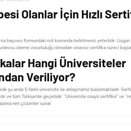
esi Olanlar İçin Hızlı Serti
arsa başvuru formundaki not kısmında belirtmeniz yeterlidir. Uygu
videosu izleme zorunluluğu olmadan sınavsız sertifika süreci başlatı
ikalar Hangi Üniversiteler
ndan Veriliyor?
arak şu anda 5 farklı üniversite ile anlaşmamız bulunmaktadır. Serti
dır ve tüm Türkiye’de geçerlidir. “Üniversite onaylı sertifika” ve “re
larına net çözümler sunar.