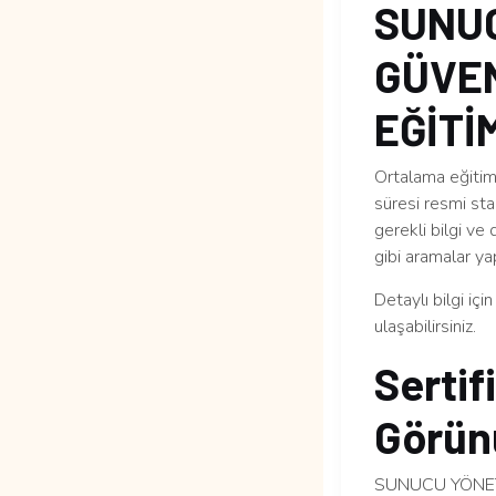
SUNUC
GÜVEN
EĞİTİM
Ortalama eğitim 
süresi resmi sta
gerekli bilgi ve
gibi aramalar yap
Detaylı bilgi içi
ulaşabilirsiniz.
Sertif
Görün
SUNUCU YÖNETİ