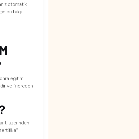
anız otomatik
in bu bilgi
UM
?
sonra eğitim
edir ve “nereden
m?
lantı üzerinden
ertifika”