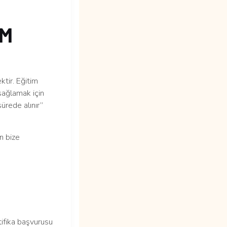
UM
ktir. Eğitim
sağlamak için
ürede alınır”
n bize
ika başvurusu