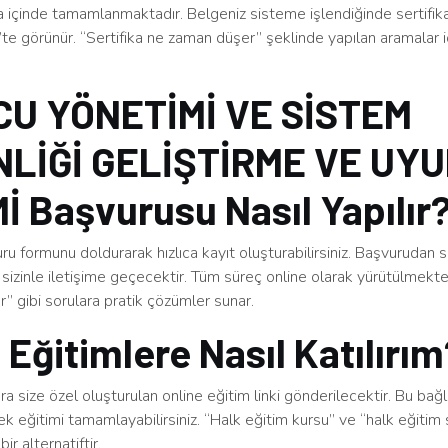
a içinde tamamlanmaktadır. Belgeniz sisteme işlendiğinde sertifik
te görünür. “Sertifika ne zaman düşer” şeklinde yapılan aramalar iç
U YÖNETİMİ VE SİSTEM
LİĞİ GELİŞTİRME VE UY
İ Başvurusu Nasıl Yapılır
u formunu doldurarak hızlıca kayıt oluşturabilirsiniz. Başvurudan 
sizinle iletişime geçecektir. Tüm süreç online olarak yürütülmekt
ınır” gibi sorulara pratik çözümler sunar.
 Eğitimlere Nasıl Katılırı
a size özel oluşturulan online eğitim linki gönderilecektir. Bu bağ
rek eğitimi tamamlayabilirsiniz. “Halk eğitim kursu” ve “halk eğitim s
bir alternatiftir.