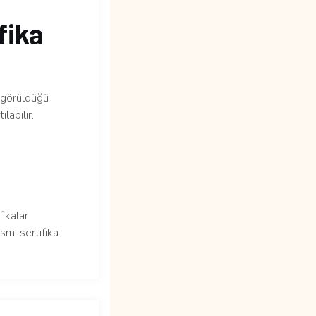
fika
n görüldüğü
labilir.
fikalar
smi sertifika