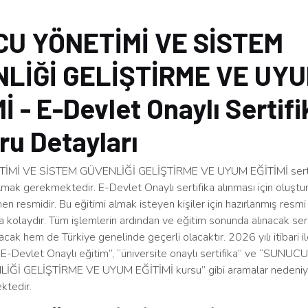
U YÖNETİMİ VE SİSTEM
LİĞİ GELİŞTİRME VE UY
İ - E-Devlet Onaylı Sertifi
u Detayları
Mİ VE SİSTEM GÜVENLİĞİ GELİŞTİRME VE UYUM EĞİTİMİ sertif
ılmak gerekmektedir. E-Devlet Onaylı sertifika alınması için oluştu
 resmidir. Bu eğitimi almak isteyen kişiler için hazırlanmış resmi
 kolaydır. Tüm işlemlerin ardından ve eğitim sonunda alınacak ser
acak hem de Türkiye genelinde geçerli olacaktır. 2026 yılı itibari il
, “E-Devlet Onaylı eğitim”, “üniversite onaylı sertifika” ve “SUN
Ğİ GELİŞTİRME VE UYUM EĞİTİMİ kursu” gibi aramalar nedeniy
ktedir.