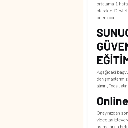
ortalama 1 haft
olarak e-Devlet’
önemlidir.
SUNUC
GÜVEN
EĞİTİM
Aşağıdaki başvur
danışmanlarımız 
alınır”, “nasıl al
Online
Onayınızdan sonr
videoları izleye
aramalarına hızlı 