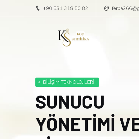
+90 531 318 50 82
ferba266@g
BİLİŞİM TEKNOLOJİLERİ
SUNUCU
YÖNETİMİ V