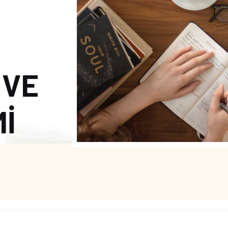
 VE
Mİ