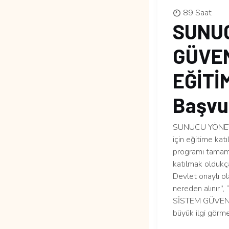
89 Saat
SUNUC
GÜVEN
EĞİTİM
Başvur
SUNUCU YÖNETİ
için eğitime kat
programı tamamen
katılmak oldukça
Devlet onaylı ol
nereden alınır”
SİSTEM GÜVENLİ
büyük ilgi görme