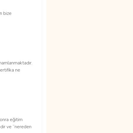
n bize
mamlanmaktadır.
ertifika ne
sonra eğitim
edir ve “nereden