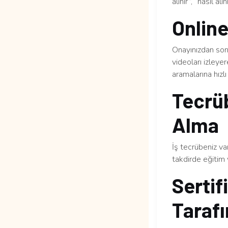
alınır”, “nasıl al
Online
Onayınızdan sonr
videoları izleye
aramalarına hızlı 
Tecrüb
Alma
İş tecrübeniz v
takdirde eğitim 
Sertif
Tarafı