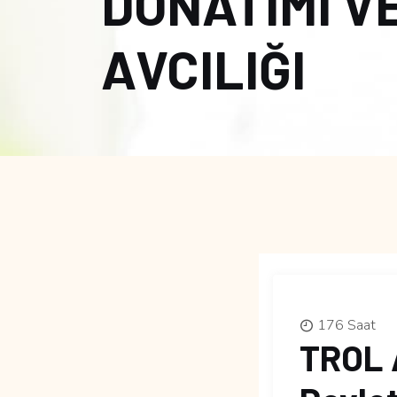
DONATIMI V
AVCILIĞI
176 Saat
TROL 