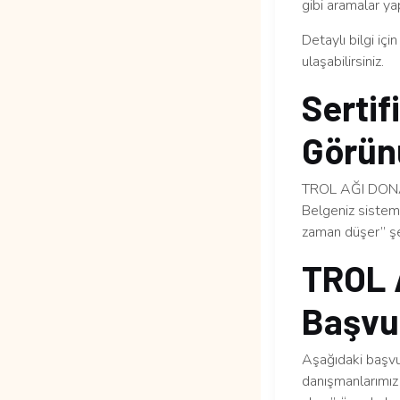
gibi aramalar yap
Detaylı bilgi içi
ulaşabilirsiniz.
Sertif
Görün
TROL AĞI DONATI
Belgeniz sisteme
zaman düşer” şek
TROL 
Başvur
Aşağıdaki başvur
danışmanlarımız 