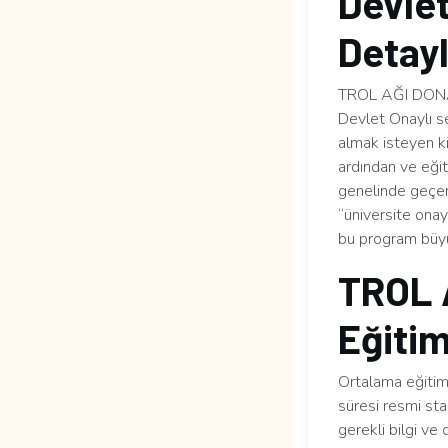
Devlet
Detayl
TROL AĞI DONATI
Devlet Onaylı se
almak isteyen ki
ardından ve eği
genelinde geçerli
“üniversite ona
bu program büyü
TROL 
Eğitim
Ortalama eğitim 
süresi resmi sta
gerekli bilgi ve