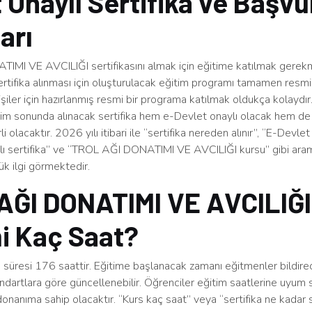
 Onaylı Sertifika ve Başvu
arı
MI VE AVCILIĞI sertifikasını almak için eğitime katılmak gerekm
rtifika alınması için oluşturulacak eğitim programı tamamen resmid
şiler için hazırlanmış resmi bir programa katılmak oldukça kolaydır
tim sonunda alınacak sertifika hem e-Devlet onaylı olacak hem de
 olacaktır. 2026 yılı itibari ile “sertifika nereden alınır”, “E-Devlet
ylı sertifika” ve “TROL AĞI DONATIMI VE AVCILIĞI kursu” gibi ara
k ilgi görmektedir.
AĞI DONATIMI VE AVCILIĞI
i Kaç Saat?
süresi 176 saattir. Eğitime başlanacak zamanı eğitmenler bildirec
ndartlara göre güncellenebilir. Öğrenciler eğitim saatlerine uyum 
 donanıma sahip olacaktır. “Kurs kaç saat” veya “sertifika ne kadar s