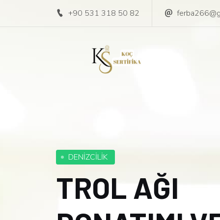
+90 531 318 50 82
ferba266@g
DENİZCİLİK
TROL AĞI