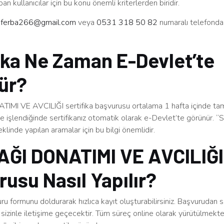
an kullanıcılar için bu konu önemli kriterlerden biridir.
n
ferba266@gmail.com
veya
0531 318 50 82
numaralı telefonda
ika Ne Zaman E-Devlet’te
ür?
MI VE AVCILIĞI sertifika başvurusu ortalama 1 hafta içinde ta
 işlendiğinde sertifikanız otomatik olarak e-Devlet’te görünür. “S
linde yapılan aramalar için bu bilgi önemlidir.
AĞI DONATIMI VE AVCILIĞI
usu Nasıl Yapılır?
u formunu doldurarak hızlıca kayıt oluşturabilirsiniz. Başvurudan 
sizinle iletişime geçecektir. Tüm süreç online olarak yürütülmekt