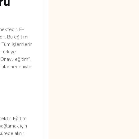
ru
ektedir. E-
ir. Bu eğitimi
. Tüm işlemlerin
 Türkiye
 Onaylı eğitim”,
malar nedeniyle
ektir. Eğitim
sağlamak için
ürede alınır”