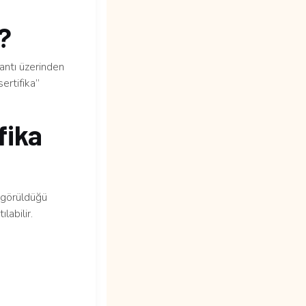
m?
lantı üzerinden
ertifika”
fika
n görüldüğü
labilir.