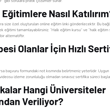
ınır” gibi sorulara pratik çözümler sunar.
 Eğitimlere Nasıl Katılırı
a size özel oluşturulan online eğitim linki gönderilecektir. Bu bağ
rek eğitimi tamamlayabilirsiniz. “Halk eğitim kursu” ve “halk eğitim s
bir alternatiftir.
esi Olanlar İçin Hızlı Serti
arsa başvuru formundaki not kısmında belirtmeniz yeterlidir. Uygu
videosu izleme zorunluluğu olmadan sınavsız sertifika süreci başlatı
ikalar Hangi Üniversiteler
ndan Veriliyor?