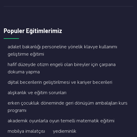
Populer Eğitimlerimiz
adalet bakanliği personeli̇ne yöneli̇k klavye kullanimi
geli̇şti̇rme eği̇ti̇mi̇
hafi̇f düzeyde oti̇zm engeli̇ olan bi̇reyler i̇çi̇n çarpana
dokuma yapma
di̇ji̇tal beceri̇leri̇n geli̇şti̇ri̇lmesi̇ ve kari̇yer beceri̇leri̇
alişkanlik ve eği̇ti̇m sorunlari
erken çocukluk dönemi̇nde geri̇ dönüşüm ambalajlari kurs
programi
akademi̇k oyunlarla oyun temelli̇ matemati̇k eği̇ti̇mi̇
mobi̇lya i̇malatçisi
yedi̇emi̇nli̇k