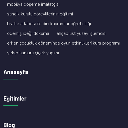
mobi̇lya döşeme i̇malatçisi
sandik kurulu görevli̇leri̇ni̇n eği̇ti̇mi̇
brai̇lle alfabesi̇ i̇le di̇ni̇ kavramlar öğreti̇ci̇li̇ği̇
ödemi̇ş i̇peği̇ dokuma
ahşap üst yüzey i̇şlemci̇si̇
erken çocukluk dönemi̇nde oyun etki̇nli̇kleri̇ kurs programi
şeker hamuru çi̇çek yapimi
Anasayfa
Eğitimler
Blog