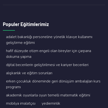
Populer Eğitimlerimiz
adalet bakanliği personeli̇ne yöneli̇k klavye kullanimi
geli̇şti̇rme eği̇ti̇mi̇
hafi̇f düzeyde oti̇zm engeli̇ olan bi̇reyler i̇çi̇n çarpana
dokuma yapma
di̇ji̇tal beceri̇leri̇n geli̇şti̇ri̇lmesi̇ ve kari̇yer beceri̇leri̇
alişkanlik ve eği̇ti̇m sorunlari
erken çocukluk dönemi̇nde geri̇ dönüşüm ambalajlari kurs
programi
akademi̇k oyunlarla oyun temelli̇ matemati̇k eği̇ti̇mi̇
mobi̇lya i̇malatçisi
yedi̇emi̇nli̇k