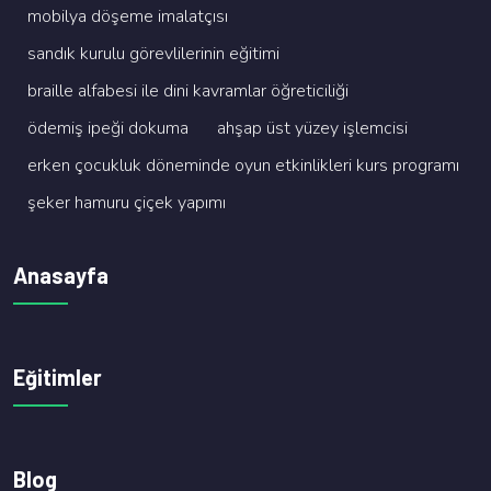
mobi̇lya döşeme i̇malatçisi
sandik kurulu görevli̇leri̇ni̇n eği̇ti̇mi̇
brai̇lle alfabesi̇ i̇le di̇ni̇ kavramlar öğreti̇ci̇li̇ği̇
ödemi̇ş i̇peği̇ dokuma
ahşap üst yüzey i̇şlemci̇si̇
erken çocukluk dönemi̇nde oyun etki̇nli̇kleri̇ kurs programi
şeker hamuru çi̇çek yapimi
Anasayfa
Eğitimler
Blog