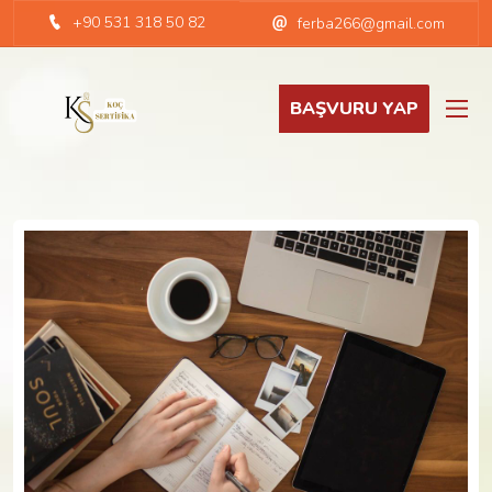
+90 531 318 50 82
ferba266@gmail.com
BAŞVURU YAP