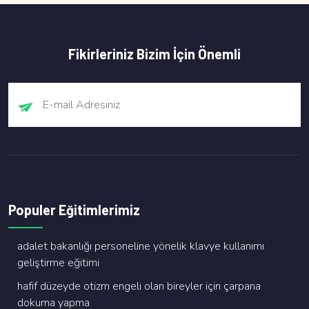
Fikirleriniz Bizim İçin Önemli
Populer Eğitimlerimiz
adalet bakanliği personeli̇ne yöneli̇k klavye kullanimi
geli̇şti̇rme eği̇ti̇mi̇
hafi̇f düzeyde oti̇zm engeli̇ olan bi̇reyler i̇çi̇n çarpana
dokuma yapma