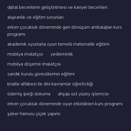
di̇ji̇tal beceri̇leri̇n geli̇şti̇ri̇lmesi̇ ve kari̇yer beceri̇leri̇
alişkanlik ve eği̇ti̇m sorunlari
erken çocukluk dönemi̇nde geri̇ dönüşüm ambalajlari kurs
programi
akademi̇k oyunlarla oyun temelli̇ matemati̇k eği̇ti̇mi̇
mobi̇lya i̇malatçisi
yedi̇emi̇nli̇k
mobi̇lya döşeme i̇malatçisi
sandik kurulu görevli̇leri̇ni̇n eği̇ti̇mi̇
brai̇lle alfabesi̇ i̇le di̇ni̇ kavramlar öğreti̇ci̇li̇ği̇
ödemi̇ş i̇peği̇ dokuma
ahşap üst yüzey i̇şlemci̇si̇
erken çocukluk dönemi̇nde oyun etki̇nli̇kleri̇ kurs programi
şeker hamuru çi̇çek yapimi