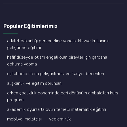
Populer Eğitimlerimiz
adalet bakanliği personeli̇ne yöneli̇k klavye kullanimi
geli̇şti̇rme eği̇ti̇mi̇
hafi̇f düzeyde oti̇zm engeli̇ olan bi̇reyler i̇çi̇n çarpana
dokuma yapma
di̇ji̇tal beceri̇leri̇n geli̇şti̇ri̇lmesi̇ ve kari̇yer beceri̇leri̇
alişkanlik ve eği̇ti̇m sorunlari
erken çocukluk dönemi̇nde geri̇ dönüşüm ambalajlari kurs
programi
akademi̇k oyunlarla oyun temelli̇ matemati̇k eği̇ti̇mi̇
mobi̇lya i̇malatçisi
yedi̇emi̇nli̇k