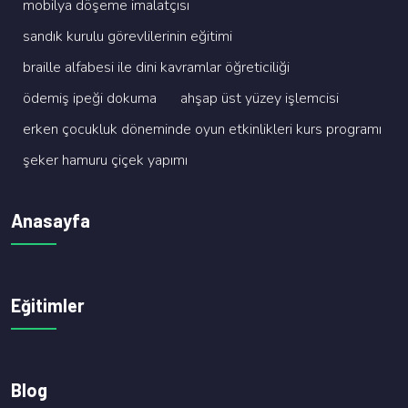
mobi̇lya döşeme i̇malatçisi
sandik kurulu görevli̇leri̇ni̇n eği̇ti̇mi̇
brai̇lle alfabesi̇ i̇le di̇ni̇ kavramlar öğreti̇ci̇li̇ği̇
ödemi̇ş i̇peği̇ dokuma
ahşap üst yüzey i̇şlemci̇si̇
erken çocukluk dönemi̇nde oyun etki̇nli̇kleri̇ kurs programi
şeker hamuru çi̇çek yapimi
Anasayfa
Eğitimler
Blog